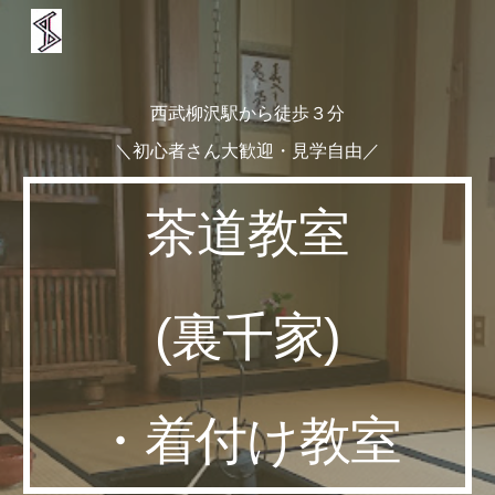
Skip to main content
Skip to navigation
西武柳沢駅
から
徒歩３分
＼
初心者さん大歓迎・見学自由／
茶道教室
(裏千家)
・着付け教室