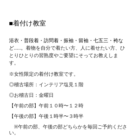
■着付け教室
浴衣・普段着・訪問着・振袖・留袖・七五三・袴な
ど……。
着物を自分で着たい方
、
人に着せたい方、ひ
とりひとりの習熟度やご要望にそってお教えしま
す。
※女性限定の
着付け
教室です。
◎稽古場所：インテリア塩見１階
◎お稽古日：金曜日
【午前の部】午前１０時〜１２時
【午後の部】午後１時半〜３時半
※
午前の部、午後の部どちらかを毎回ご予約くださ
い。